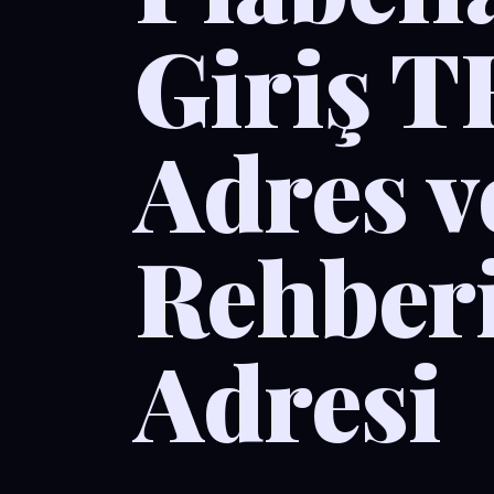
Giriş T
Adres v
Rehber
Adresi