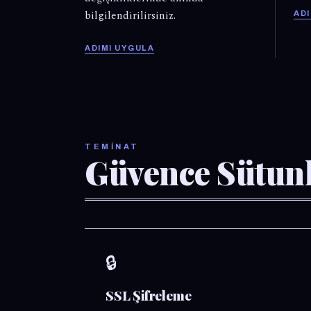
bilgilendirilirsiniz.
AD
ADIMI UYGULA
TEMINAT
Güvence Sütunl
🔒
SSL Şifreleme