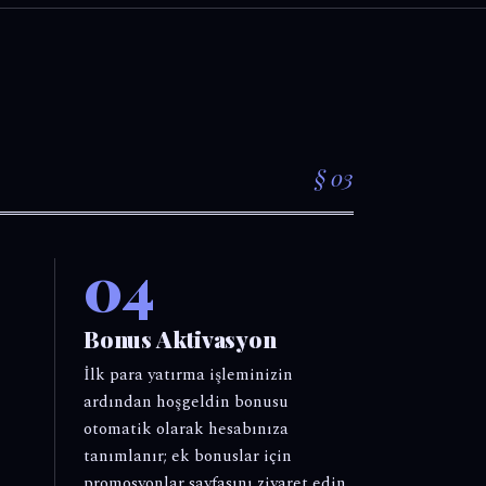
§ 03
04
Bonus Aktivasyon
İlk para yatırma işleminizin
ardından hoşgeldin bonusu
otomatik olarak hesabınıza
tanımlanır; ek bonuslar için
promosyonlar sayfasını ziyaret edin.