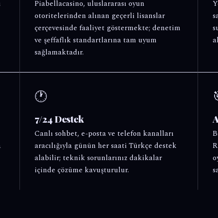
i
Piabellacasino, uluslararası oyun
Y
otoritelerinden alınan geçerli lisanslar
s
çerçevesinde faaliyet göstermekte; denetim
s
ve şeffaflık standartlarına tam uyum
a
sağlamaktadır.
🕐
7/24 Destek
A
Canlı sohbet, e-posta ve telefon kanalları
B
a
aracılığıyla günün her saati Türkçe destek
R
alabilir; teknik sorunlarınız dakikalar
o
içinde çözüme kavuşturulur.
s