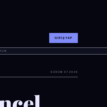
GIRIŞ YAP
OYUN
SÜRÜM 07.2026
ncel