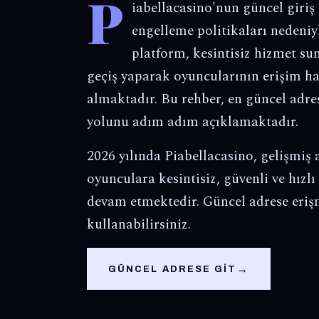
P
iabellacasino'nun güncel giriş
engelleme politikaları nedeni
platform, kesintisiz hizmet su
geçiş yaparak oyuncularının erişim ha
almaktadır. Bu rehber, en güncel adres
yolunu adım adım açıklamaktadır.
2026 yılında Piabellacasino, gelişmiş a
oyunculara kesintisiz, güvenli ve hız
devam etmektedir. Güncel adrese erişm
kullanabilirsiniz.
GÜNCEL ADRESE GIT