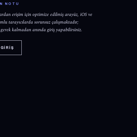
N NOTU
ardan erişim için optimize edilmiş arayüz, iOS ve
lu tarayıcılarda sorunsuz çalışmaktadır;
erek kalmadan anında giriş yapabilirsiniz.
 GIRIŞ