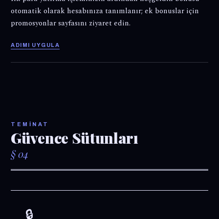
otomatik olarak hesabınıza tanımlanır; ek bonuslar için
promosyonlar sayfasını ziyaret edin.
ADIMI UYGULA
TEMINAT
Güvence Sütunları
§ 04
🔒