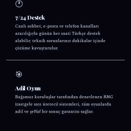
🕐
7/24 Destek
Canlı sohbet, e-posta ve telefon kanalları
aracılığıyla günün her saati Türkçe destek
alabilir; teknik sorunlarınız dakikalar içinde
çözüme kavuşturulur.
🎯
Adil Oyun
Bağımsız kuruluşlar tarafından denetlenen RNG
(rastgele sayı üreteci) sistemleri, tüm oyunlarda
adil ve şeffaf bir sonuç garantisi sağlar.