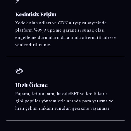
⚡
Kesintisiz Erişim
Yedek alan adları ve CDN altyapısı sayesinde
platform %99,9 uptime garantisi sunar; olası
engelleme durumlarında anında alternatif adrese
yönlendirilirsiniz.
💳
Hızlı Ödeme
Papara, kripto para, havale/EFT ve kredi kartı
gibi popüler yöntemlerle anında para yatırma ve
hızlı çekim imkânı sunulur; gecikme yaşanmaz.