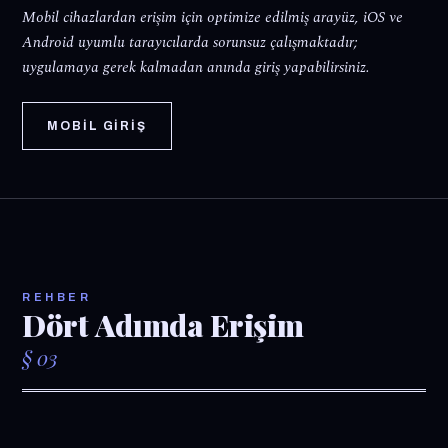
Mobil cihazlardan erişim için optimize edilmiş arayüz, iOS ve
Android uyumlu tarayıcılarda sorunsuz çalışmaktadır;
uygulamaya gerek kalmadan anında giriş yapabilirsiniz.
MOBIL GIRIŞ
REHBER
Dört Adımda Erişim
§ 03