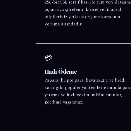
256-bit SSL sertifikası ile tüm veri iletişim
uçtan uca şifrelenir; kişisel ve finansal
bilgileriniz yetkisiz erişime karşı tam
koruma altındadır.
💳
Hızlı Ödeme
Papara, kripto para, havale/EFT ve kredi
kartı gibi popüler yöntemlerle anında par
yatırma ve hızlı çekim imkânı sunulur;
gecikme yaşanmaz.