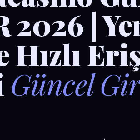
R 2026 | Ye
e Hızlı Eri
i
Güncel Gir