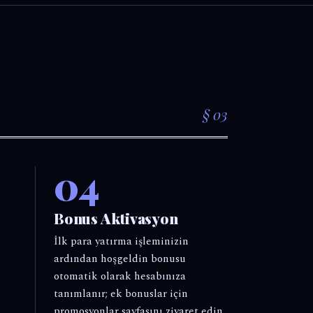
§ 03
04
Bonus Aktivasyon
İlk para yatırma işleminizin
ardından hoşgeldin bonusu
otomatik olarak hesabınıza
tanımlanır; ek bonuslar için
promosyonlar sayfasını ziyaret edin.