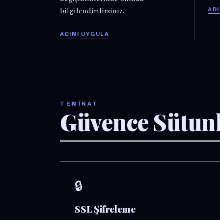
bilgilendirilirsiniz.
AD
ADIMI UYGULA
TEMINAT
Güvence Sütunl
🔒
SSL Şifreleme