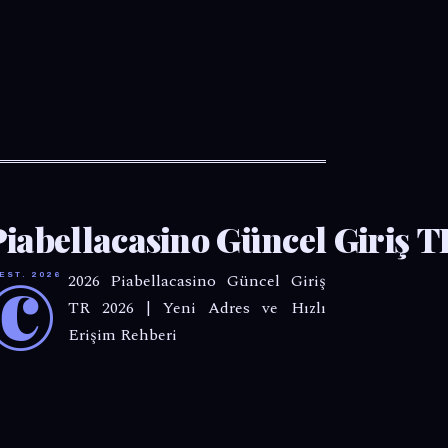
Piabellacasino Güncel Giriş T
©
2026 Piabellacasino Güncel Giriş
TR 2026 | Yeni Adres ve Hızlı
Erişim Rehberi