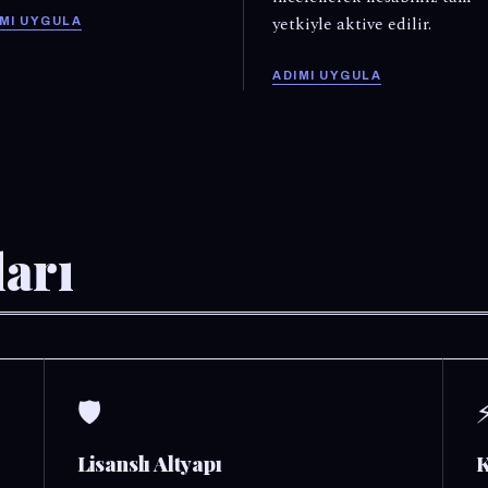
yetkiyle aktive edilir.
IMI UYGULA
ADIMI UYGULA
arı
🛡️
Lisanslı Altyapı
K