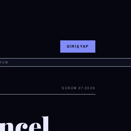
GIRIŞ YAP
OYUN
SÜRÜM 07.2026
ncel