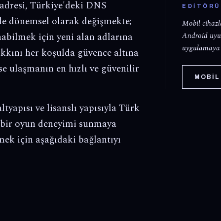
 adresi, Türkiye'deki DNS
EDITÖRÜ
yle dönemsel olarak değişmekte;
Mobil cihazl
nabilmek için yeni alan adlarına
Android uyum
uygulamaya g
kkını her koşulda güvence altına
e ulaşmanın en hızlı ve güvenilir
MOBIL
ltyapısı ve lisanslı yapısıyla Türk
lı bir oyun deneyimi sunmaya
ek için aşağıdaki bağlantıyı