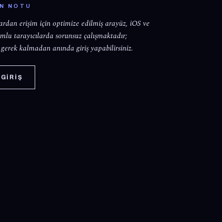
N NOTU
ardan erişim için optimize edilmiş arayüz, iOS ve
lu tarayıcılarda sorunsuz çalışmaktadır;
erek kalmadan anında giriş yapabilirsiniz.
 GIRIŞ