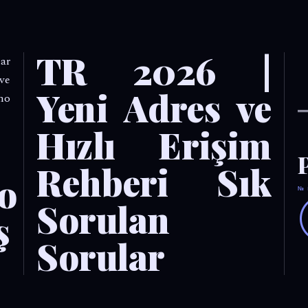
TR 2026 |
ar
ve
Yeni Adres ve
no
Hızlı Erişim
Rehberi Sık
o
Sorulan
ş
Sorular