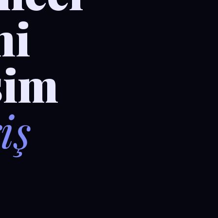
ni
şim
iş