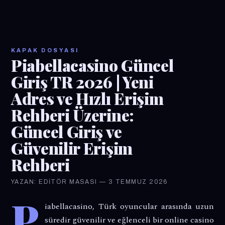
KAPAK DOSYASI
Piabellacasino Güncel
Giriş TR 2026 | Yeni
Adres ve Hızlı Erişim
Rehberi Üzerine:
Güncel Giriş ve
Güvenilir Erişim
Rehberi
YAZAN: EDITÖR MASASI — 3 TEMMUZ 2026
P
iabellacasino, Türk oyuncular arasında uzun
süredir güvenilir ve eğlenceli bir online casino