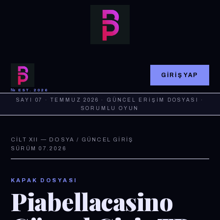
GIRIŞ YAP
SAYI 07 · TEMMUZ 2026 · GÜNCEL ERIŞIM DOSYASI ·
SORUMLU OYUN
CİLT XII — DOSYA / GÜNCEL GİRİŞ
SÜRÜM 07.2026
KAPAK DOSYASI
Piabellacasino