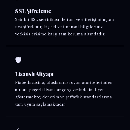
SSL Şifreleme
256-bit SSL sertifikası ile tüm veri iletişimi uçtan
uca şifrelenir; kişisel ve finansal bilgileriniz
yetkisiz erişime karşı tam koruma altındadır.
🛡️
Lisanslı Altyapı
Piabellacasino, uluslararası oyun otoritelerinden
alınan geçerli lisanslar çerçevesinde faaliyet
göstermekte; denetim ve şeffaflık standartlarına
tam uyum sağlamaktadır.