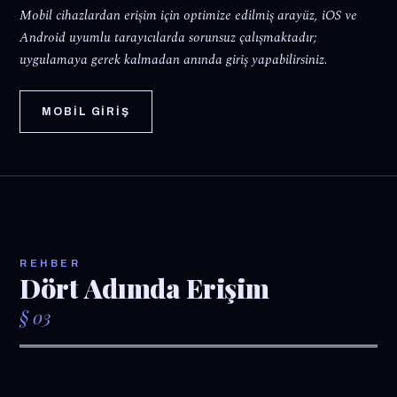
Mobil cihazlardan erişim için optimize edilmiş arayüz, iOS ve
Android uyumlu tarayıcılarda sorunsuz çalışmaktadır;
uygulamaya gerek kalmadan anında giriş yapabilirsiniz.
MOBIL GIRIŞ
REHBER
Dört Adımda Erişim
§ 03