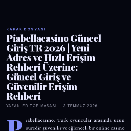
KAPAK DOSYASI
Piabellacasino Güncel
Giriş TR 2026 | Yeni
Adres ve Hızlı Erişim
Rehberi Üzerine:
Güncel Giriş ve
Güvenilir Erişim
Rehberi
YAZAN: EDITÖR MASASI — 3 TEMMUZ 2026
P
iabellacasino, Türk oyuncular arasında uzun
süredir güvenilir ve eğlenceli bir online casino