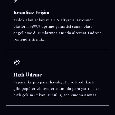
⚡
Kesintisiz Erişim
Yedek alan adları ve CDN altyapısı sayesinde
platform %99,9 uptime garantisi sunar; olası
engelleme durumlarında anında alternatif adrese
yönlendirilirsiniz.
💳
Hızlı Ödeme
Papara, kripto para, havale/EFT ve kredi kartı
gibi popüler yöntemlerle anında para yatırma ve
hızlı çekim imkânı sunulur; gecikme yaşanmaz.