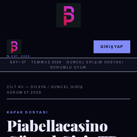
GIRIŞ YAP
SAYI 07 · TEMMUZ 2026 · GÜNCEL ERIŞIM DOSYASI ·
SORUMLU OYUN
CİLT XII — DOSYA / GÜNCEL GİRİŞ
SÜRÜM 07.2026
KAPAK DOSYASI
Piabellacasino