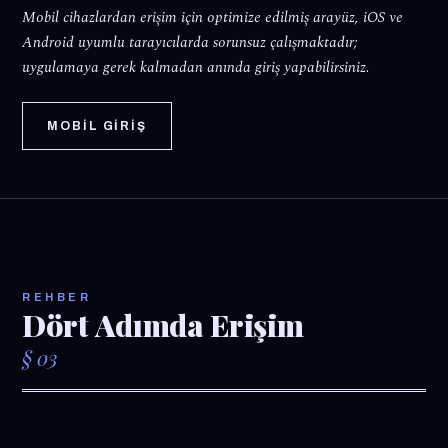
Mobil cihazlardan erişim için optimize edilmiş arayüz, iOS ve
Android uyumlu tarayıcılarda sorunsuz çalışmaktadır;
uygulamaya gerek kalmadan anında giriş yapabilirsiniz.
MOBIL GIRIŞ
REHBER
Dört Adımda Erişim
§ 03