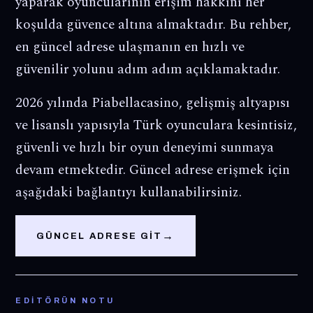
yaparak oyuncularının erişim hakkını her
koşulda güvence altına almaktadır. Bu rehber,
en güncel adrese ulaşmanın en hızlı ve
güvenilir yolunu adım adım açıklamaktadır.
2026 yılında Piabellacasino, gelişmiş altyapısı
ve lisanslı yapısıyla Türk oyunculara kesintisiz,
güvenli ve hızlı bir oyun deneyimi sunmaya
devam etmektedir. Güncel adrese erişmek için
aşağıdaki bağlantıyı kullanabilirsiniz.
GÜNCEL ADRESE GIT
EDITÖRÜN NOTU