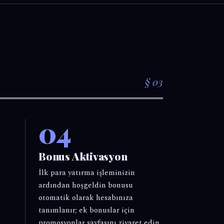
§ 03
04
Bonus Aktivasyon
İlk para yatırma işleminizin
ardından hoşgeldin bonusu
otomatik olarak hesabınıza
tanımlanır; ek bonuslar için
promosyonlar sayfasını ziyaret edin.