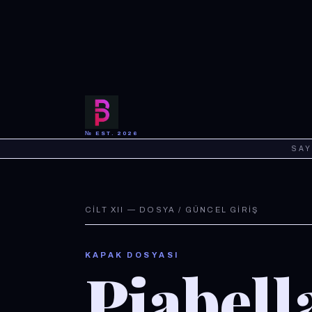
SAY
CİLT XII — DOSYA / GÜNCEL GİRİŞ
KAPAK DOSYASI
Piabell