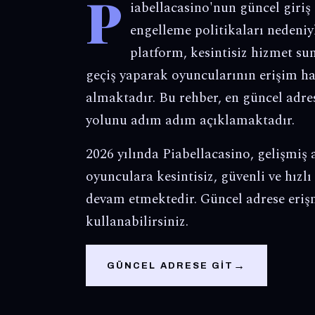
P
iabellacasino'nun güncel giriş
engelleme politikaları nedeni
platform, kesintisiz hizmet su
geçiş yaparak oyuncularının erişim ha
almaktadır. Bu rehber, en güncel adres
yolunu adım adım açıklamaktadır.
2026 yılında Piabellacasino, gelişmiş a
oyunculara kesintisiz, güvenli ve hız
devam etmektedir. Güncel adrese erişm
kullanabilirsiniz.
GÜNCEL ADRESE GIT