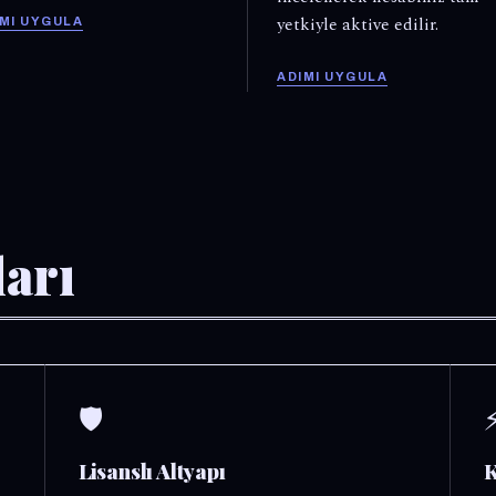
yetkiyle aktive edilir.
IMI UYGULA
ADIMI UYGULA
arı
🛡️
Lisanslı Altyapı
K