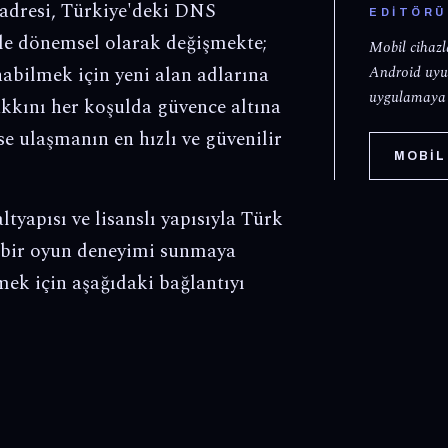
 adresi, Türkiye'deki DNS
EDITÖRÜ
yle dönemsel olarak değişmekte;
Mobil cihazl
nabilmek için yeni alan adlarına
Android uyum
uygulamaya g
kkını her koşulda güvence altına
e ulaşmanın en hızlı ve güvenilir
MOBIL
ltyapısı ve lisanslı yapısıyla Türk
lı bir oyun deneyimi sunmaya
ek için aşağıdaki bağlantıyı