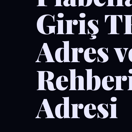
Giriş T
Adres v
Rehber
Adresi