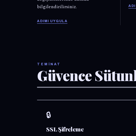
bilgilendirilirsiniz.
AD
ADIMI UYGULA
TEMINAT
Güvence Sütunl
🔒
SSL Şifreleme