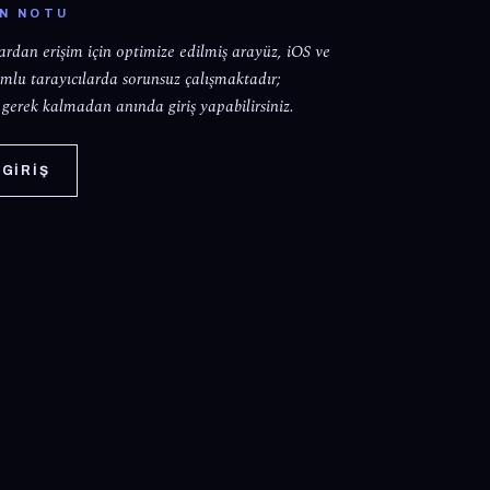
N NOTU
ardan erişim için optimize edilmiş arayüz, iOS ve
lu tarayıcılarda sorunsuz çalışmaktadır;
erek kalmadan anında giriş yapabilirsiniz.
 GIRIŞ