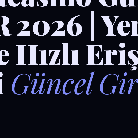
R 2026 | Ye
e Hızlı Eri
i
Güncel Gir