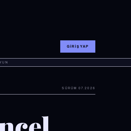
GIRIŞ YAP
OYUN
SÜRÜM 07.2026
ncel