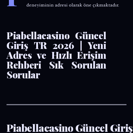
deneyiminin adresi olarak öne çıkmaktadır.
Piabellacasino Güncel
Giriş TR 2026 | Yeni
Adres ve Hızlı Erişim
Rehberi Sık Sorulan
Sorular
Piabellacasino Güncel Giriş