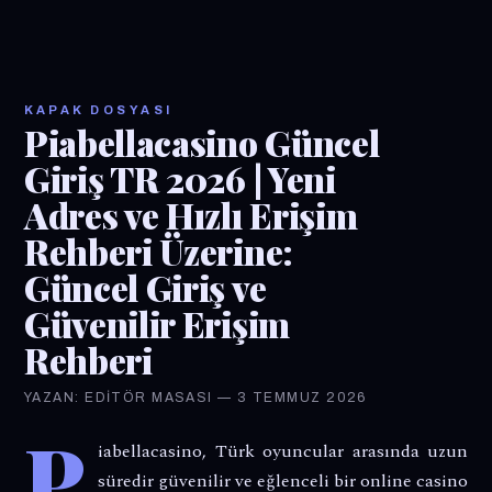
KAPAK DOSYASI
Piabellacasino Güncel
Giriş TR 2026 | Yeni
Adres ve Hızlı Erişim
Rehberi Üzerine:
Güncel Giriş ve
Güvenilir Erişim
Rehberi
YAZAN: EDITÖR MASASI — 3 TEMMUZ 2026
P
iabellacasino, Türk oyuncular arasında uzun
süredir güvenilir ve eğlenceli bir online casino