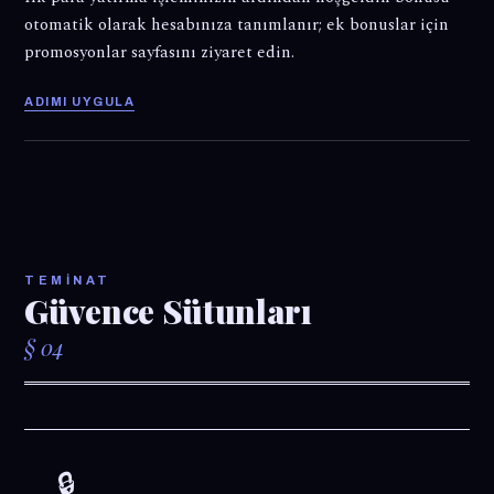
otomatik olarak hesabınıza tanımlanır; ek bonuslar için
promosyonlar sayfasını ziyaret edin.
ADIMI UYGULA
TEMINAT
Güvence Sütunları
§ 04
🔒