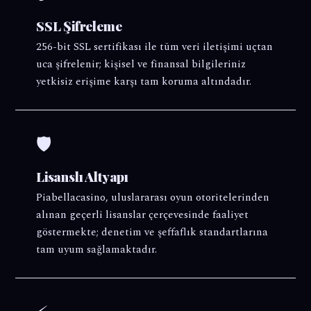
SSL Şifreleme
256-bit SSL sertifikası ile tüm veri iletişimi uçtan
uca şifrelenir; kişisel ve finansal bilgileriniz
yetkisiz erişime karşı tam koruma altındadır.
🛡️
Lisanslı Altyapı
Piabellacasino, uluslararası oyun otoritelerinden
alınan geçerli lisanslar çerçevesinde faaliyet
göstermekte; denetim ve şeffaflık standartlarına
tam uyum sağlamaktadır.