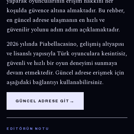
yaparak oyuncularının erişim hakkını her
koşulda güvence altına almaktadır. Bu rehber,
en güncel adrese ulaşmanın en hızlı ve
güvenilir yolunu adım adım açıklamaktadır.
2026 yılında Piabellacasino, gelişmiş altyapısı
ve lisanslı yapısıyla Türk oyunculara kesintisiz,
güvenli ve hızlı bir oyun deneyimi sunmaya
devam etmektedir. Güncel adrese erişmek için
aşağıdaki bağlantıyı kullanabilirsiniz.
GÜNCEL ADRESE GIT
EDITÖRÜN NOTU