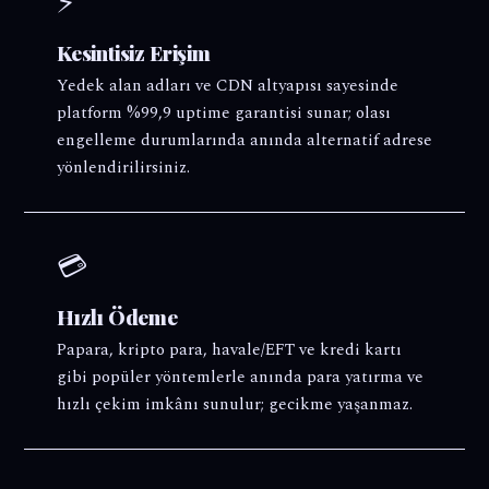
⚡
Kesintisiz Erişim
Yedek alan adları ve CDN altyapısı sayesinde
platform %99,9 uptime garantisi sunar; olası
engelleme durumlarında anında alternatif adrese
yönlendirilirsiniz.
💳
Hızlı Ödeme
Papara, kripto para, havale/EFT ve kredi kartı
gibi popüler yöntemlerle anında para yatırma ve
hızlı çekim imkânı sunulur; gecikme yaşanmaz.