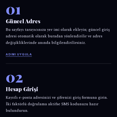
01
Güncel Adres
Bu sayfayı tarayıcınıza yer imi olarak ekleyin; güncel giriş
adresi otomatik olarak buradan yönlendirilir ve adres
değişikliklerinde anında bilgilendirilirsiniz.
ADIMI UYGULA
02
Hesap Girişi
Kayıtlı e-posta adresinizi ve şifrenizi giriş formuna girin.
İki faktörlü doğrulama aktifse SMS kodunuzu hazır
bulundurun.