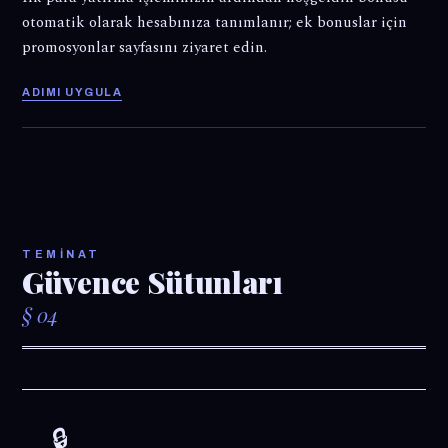
otomatik olarak hesabınıza tanımlanır; ek bonuslar için
promosyonlar sayfasını ziyaret edin.
ADIMI UYGULA
TEMINAT
Güvence Sütunları
§ 04
🔒