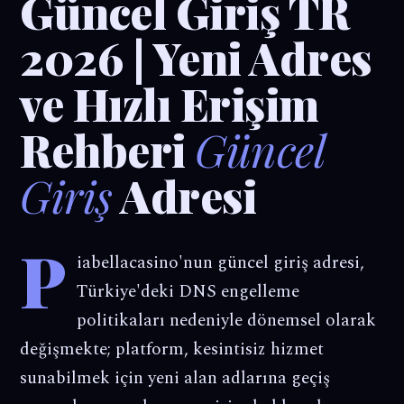
Güncel Giriş TR
2026 | Yeni Adres
ve Hızlı Erişim
Rehberi
Güncel
Giriş
Adresi
P
iabellacasino'nun güncel giriş adresi,
Türkiye'deki DNS engelleme
politikaları nedeniyle dönemsel olarak
değişmekte; platform, kesintisiz hizmet
sunabilmek için yeni alan adlarına geçiş