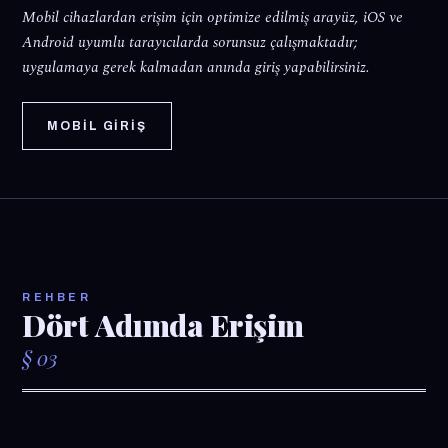
Mobil cihazlardan erişim için optimize edilmiş arayüz, iOS ve
Android uyumlu tarayıcılarda sorunsuz çalışmaktadır;
uygulamaya gerek kalmadan anında giriş yapabilirsiniz.
MOBIL GIRIŞ
REHBER
Dört Adımda Erişim
§ 03