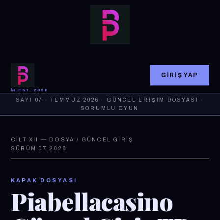
GIRIŞ YAP
SAYI 07 · TEMMUZ 2026 · GÜNCEL ERIŞIM DOSYASI ·
SORUMLU OYUN
CİLT XII — DOSYA / GÜNCEL GİRİŞ
SÜRÜM 07.2026
KAPAK DOSYASI
Piabellacasino